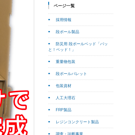
ページ一覧
採用情報
段ボール製品
防災用 段ボールベッド「パッ
と！ベッド！」
重量物包装
段ボールパレット
包装資材
人工大理石
FRP製品
レジンコンクリート製品
調査・診断事業