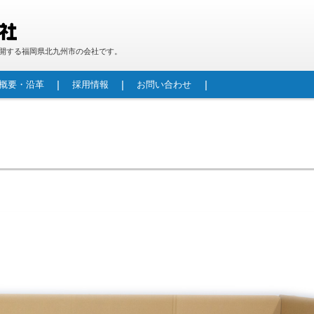
開する福岡県北九州市の会社です。
概要・沿革
採用情報
お問い合わせ
段ボール製品
防災用 段ボールベッド「パッと！ベッド！」
重量物包装
段ボールパレット
カウンター
機械加工技術紹介
水路補修材(FRPフリュームカバー／FRPフリュー
生産型製作
製作実績
レジンコンクリートとは
レジンコンクリート管
レジンマンホール
自立型マンホール更生工法(RMI工法)
港湾関連資器材(車止め・係船柱・コーナー材)
酪農用レジンコンクリート製飼槽床板
その他景観商品
ムカセット工法)