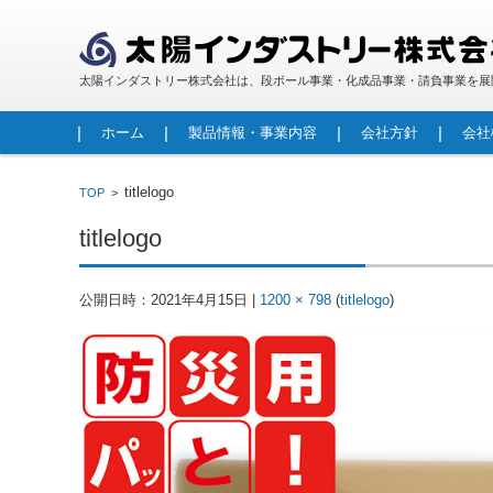
太陽インダストリー株式会社は、段ボール事業・化成品事業・請負事業を展
コンテンツに移動
ホーム
製品情報・事業内容
会社方針
会社
段ボール
包装資材
人工大理石
FRP製品
レジンコンクリート製品
調査・診断事業
請負事業・労働者派遣事業
titlelogo
TOP
>
titlelogo
公開日時：
2021年4月15日
|
1200 × 798
(
titlelogo
)