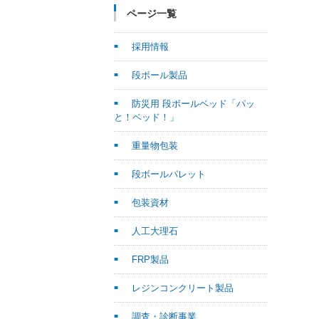
ページ一覧
採用情報
段ボール製品
防災用 段ボールベッド「パッ
と！ベッド！」
重量物包装
段ボールパレット
包装資材
人工大理石
FRP製品
レジンコンクリート製品
調査・診断事業