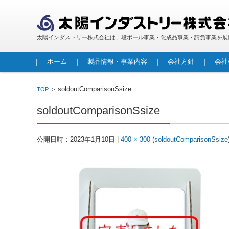
太陽インダストリー株式会社は、段ボール事業・化成品事業・請負事業を展
コンテンツに移動
ホーム
製品情報・事業内容
会社方針
会社
段ボール
包装資材
人工大理石
FRP製品
レジンコンクリート製品
調査・診断事業
請負事業・労働者派遣事業
soldoutComparisonSsize
TOP
>
soldoutComparisonSsize
公開日時：
2023年1月10日
|
400 × 300
(
soldoutComparisonSsize