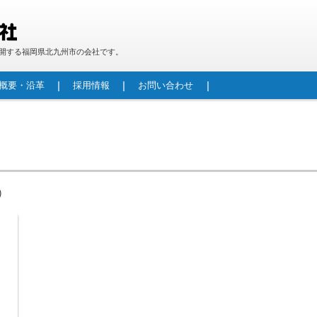
開する福岡県北九州市の会社です。
概要・沿革
採用情報
お問い合わせ
段ボール製品
防災用 段ボールベッド「パッと！ベッド！」
重量物包装
段ボールパレット
カウンター
機械加工技術紹介
水路補修材(FRPフリュームカバー／FRPフリュー
生産型製作
製作実績
レジンコンクリートとは
レジンコンクリート管
レジンマンホール
自立型マンホール更生工法(RMI工法)
港湾関連資器材(車止め・係船柱・コーナー材)
酪農用レジンコンクリート製飼槽床板
その他景観商品
ムカセット工法)
)