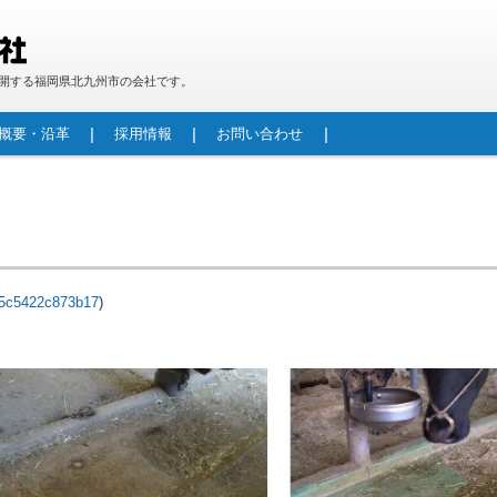
開する福岡県北九州市の会社です。
概要・沿革
採用情報
お問い合わせ
段ボール製品
防災用 段ボールベッド「パッと！ベッド！」
重量物包装
段ボールパレット
カウンター
機械加工技術紹介
水路補修材(FRPフリュームカバー／FRPフリュー
生産型製作
製作実績
レジンコンクリートとは
レジンコンクリート管
レジンマンホール
自立型マンホール更生工法(RMI工法)
港湾関連資器材(車止め・係船柱・コーナー材)
酪農用レジンコンクリート製飼槽床板
その他景観商品
ムカセット工法)
5c5422c873b17
)