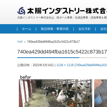
太陽インダストリー株式会社は、段ボール事業・化成品事業・請負事業を展
コンテンツに移動
ホーム
製品情報・事業内容
会社方針
会社
段ボール
包装資材
人工大理石
FRP製品
レジンコンクリート製品
調査・診断事業
請負事業・労働者派遣事業
740ea429dd494fba1615c5422c873b17
TOP
>
740ea429dd494fba1615c5422c873b17
公開日時：
2022年3月14日
|
1134 × 1118
(
740ea429dd494fba161