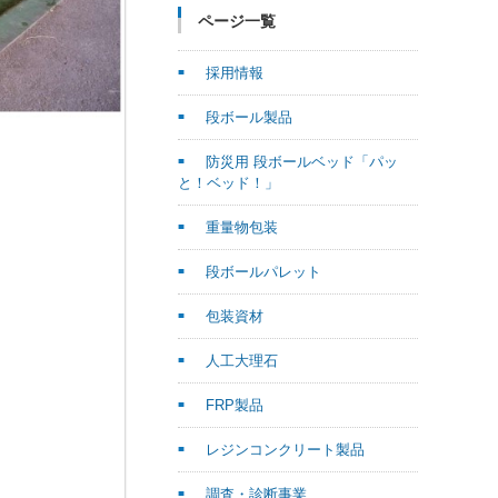
ページ一覧
採用情報
段ボール製品
防災用 段ボールベッド「パッ
と！ベッド！」
重量物包装
段ボールパレット
包装資材
人工大理石
FRP製品
レジンコンクリート製品
調査・診断事業