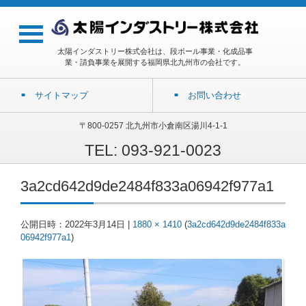
太陽インダストリー株式会社は、段ボール事業・化成品事
業・請負事業を展開する福岡県北九州市の会社です。
サイトマップ
お問い合わせ
〒800-0257 北九州市小倉南区湯川4-1-1
TEL: 093-921-0023
3a2cd642d9de2484f833a06942f977a1
公開日時：
2022年3月14日
|
1880 × 1410
(
3a2cd642d9de2484f833a
06942f977a1
)