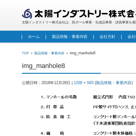
太陽インダストリー株式会社は、段ボール事業・化成品事業・請負事業を展
コンテンツに移動
ホーム
製品情報・事業内容
会社方針
会社
段ボール
包装資材
人工大理石
FRP製品
レジンコンクリート製品
調査・診断事業
請負事業・労働者派遣事業
img_manhole8
TOP
>
製品情報・事業内容
>
img_manhole8
公開日時：
2018年12月28日
|
1200 × 583
(
製品情報・事業内容
)