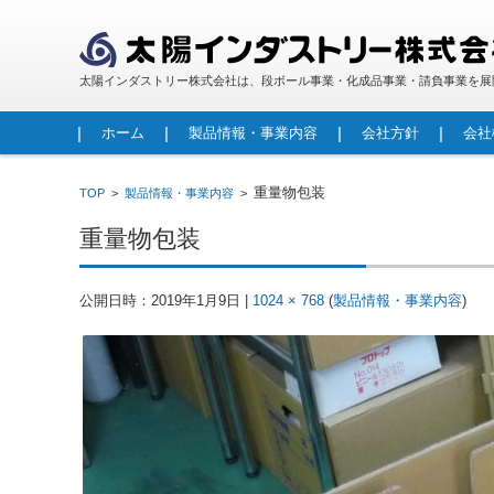
太陽インダストリー株式会社は、段ボール事業・化成品事業・請負事業を展
コンテンツに移動
ホーム
製品情報・事業内容
会社方針
会社
段ボール
包装資材
人工大理石
FRP製品
レジンコンクリート製品
調査・診断事業
請負事業・労働者派遣事業
重量物包装
TOP
>
製品情報・事業内容
>
重量物包装
公開日時：
2019年1月9日
|
1024 × 768
(
製品情報・事業内容
)