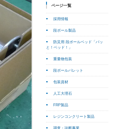
ページ一覧
採用情報
段ボール製品
防災用 段ボールベッド「パッ
と！ベッド！」
重量物包装
段ボールパレット
包装資材
人工大理石
FRP製品
レジンコンクリート製品
調査・診断事業