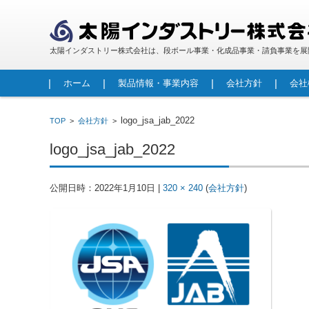
太陽インダストリー株式会社は、段ボール事業・化成品事業・請負事業を展
コンテンツに移動
ホーム
製品情報・事業内容
会社方針
会社
段ボール
包装資材
人工大理石
FRP製品
レジンコンクリート製品
調査・診断事業
請負事業・労働者派遣事業
logo_jsa_jab_2022
TOP
>
会社方針
>
logo_jsa_jab_2022
公開日時：
2022年1月10日
|
320 × 240
(
会社方針
)