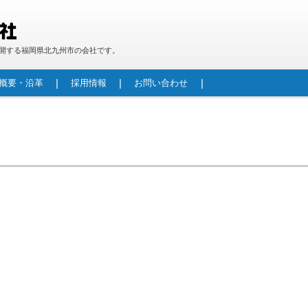
開する福岡県北九州市の会社です。
概要・沿革
採用情報
お問い合わせ
段ボール製品
防災用 段ボールベッド「パッと！ベッド！」
重量物包装
段ボールパレット
カウンター
機械加工技術紹介
水路補修材(FRPフリュームカバー／FRPフリュー
生産型製作
製作実績
レジンコンクリートとは
レジンコンクリート管
レジンマンホール
自立型マンホール更生工法(RMI工法)
港湾関連資器材(車止め・係船柱・コーナー材)
酪農用レジンコンクリート製飼槽床板
その他景観商品
ムカセット工法)