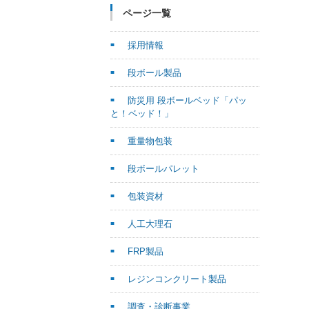
ページ一覧
採用情報
段ボール製品
防災用 段ボールベッド「パッ
と！ベッド！」
重量物包装
段ボールパレット
包装資材
人工大理石
FRP製品
レジンコンクリート製品
調査・診断事業